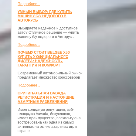
Подробнее...
УМНЫЙ ВЫБОР: ГДЕ КУПИТЬ
МАШИНУ Б/У НЕДОРОГО В
АВТОРУСЬ
Выбираете надёжное и доступное
авто? Отличное решение — купить
машину б/у недорого в Авторусь
Подробнее...
ПОЧЕМУ СТОИТ BELGEE X50
КУПИТЬ У ОФИЦИАЛЬНОГО
ДИЛЕРА: НАДЁЖНОСТЬ,
ГАРАНТИЯ И КОМФОРТ
Современный автомобильный рынок
предлагает множество кроссоверов
Подробнее...
ОРИГИНАЛЬНАЯ ВАВАДА
РЕГИСТРАЦИЯ И НАСТОЯЩИЕ
АЗАРТНЫЕ РАЗВЛЕЧЕНИЯ
Имея солидную репутацию, веб-
площадка Vavada, безусловно,
имеет преимущество, поскольку она
востребована как одна из самых
активных на рынке азартных игр в
стране.