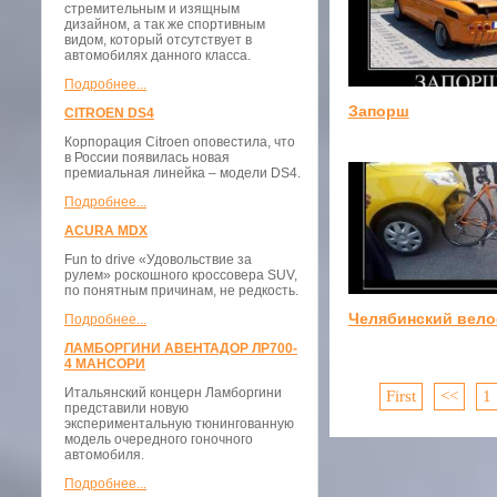
стремительным и изящным
дизайном, а так же спортивным
видом, который отсутствует в
автомобилях данного класса.
Подробнее...
Запорш
CITROEN DS4
Корпорация Citroen оповестила, что
в России появилась новая
премиальная линейка – модели DS4.
Подробнее...
ACURA MDX
Fun to drive «Удовольствие за
рулем» роскошного кроссовера SUV,
по понятным причинам, не редкость.
Челябинский вело
Подробнее...
ЛАМБОРГИНИ АВЕНТАДОР ЛР700-
4 МАНСОРИ
Итальянский концерн Ламборгини
First
<<
1
представили новую
экспериментальную тюнингованную
модель очередного гоночного
автомобиля.
Подробнее...