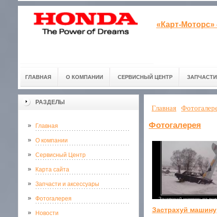
«Карт-Моторс»
ГЛАВНАЯ
О КОМПАНИИ
СЕРВИСНЫЙ ЦЕНТР
ЗАПЧАСТИ
РАЗДЕЛЫ
Главная
Фотогалер
Фотогалерея
Главная
О компании
Сервисный Центр
Карта сайта
Запчасти и аксессуары
Фотогалерея
Застрахуй машину
Новости