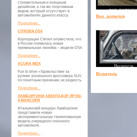
стремительным и изящным
дизайном, а так же спортивным
видом, который отсутствует в
автомобилях данного класса.
Все, допился
Подробнее...
CITROEN DS4
Корпорация Citroen оповестила, что
в России появилась новая
премиальная линейка – модели DS4.
Подробнее...
ACURA MDX
Fun to drive «Удовольствие за
Водитель
рулем» роскошного кроссовера SUV,
по понятным причинам, не редкость.
Подробнее...
ЛАМБОРГИНИ АВЕНТАДОР ЛР700-
4 МАНСОРИ
Итальянский концерн Ламборгини
представили новую
экспериментальную тюнингованную
модель очередного гоночного
автомобиля.
Подробнее...