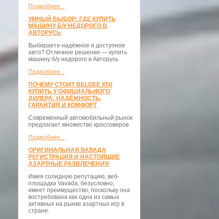
Подробнее...
УМНЫЙ ВЫБОР: ГДЕ КУПИТЬ
МАШИНУ Б/У НЕДОРОГО В
АВТОРУСЬ
Выбираете надёжное и доступное
авто? Отличное решение — купить
машину б/у недорого в Авторусь
Подробнее...
ПОЧЕМУ СТОИТ BELGEE X50
КУПИТЬ У ОФИЦИАЛЬНОГО
ДИЛЕРА: НАДЁЖНОСТЬ,
ГАРАНТИЯ И КОМФОРТ
Современный автомобильный рынок
предлагает множество кроссоверов
Подробнее...
ОРИГИНАЛЬНАЯ ВАВАДА
РЕГИСТРАЦИЯ И НАСТОЯЩИЕ
АЗАРТНЫЕ РАЗВЛЕЧЕНИЯ
Имея солидную репутацию, веб-
площадка Vavada, безусловно,
имеет преимущество, поскольку она
востребована как одна из самых
активных на рынке азартных игр в
стране.